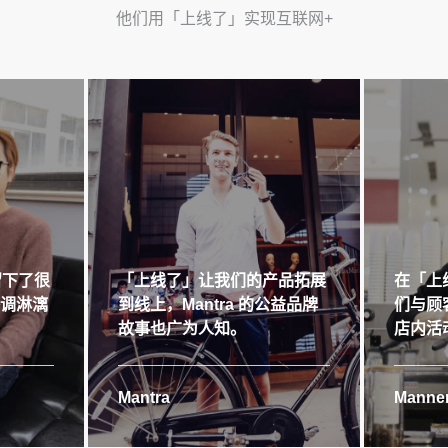
他们用「上线了」实现互联网+
留下了很
「上线了」让我们的产品拓展
在「上
格调淋漓
到线上，Mantra 的公益品牌
们与顾
故事也广为人知。
店内活
Mantra
Manner