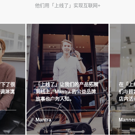
他们用「上线了」实现互联网+
留下了很
「上线了」让我们的产品拓展
在「上
格调淋漓
到线上，Mantra 的公益品牌
们与顾
故事也广为人知。
店内活
Mantra
Manner