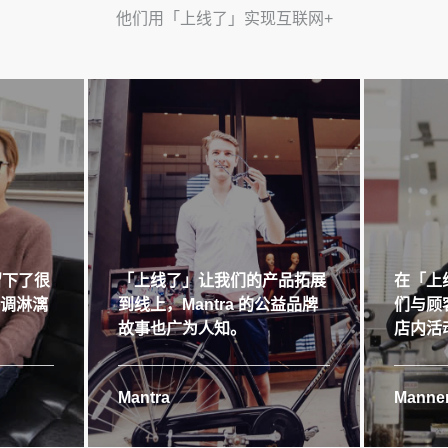
他们用「上线了」实现互联网+
留下了很
「上线了」让我们的产品拓展
在「上
格调淋漓
到线上，Mantra 的公益品牌
们与顾
故事也广为人知。
店内活
Mantra
Manner