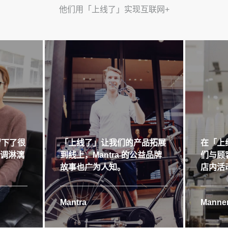
他们用「上线了」实现互联网+
留下了很
「上线了」让我们的产品拓展
在「上
格调淋漓
到线上，Mantra 的公益品牌
们与顾
故事也广为人知。
店内活
Mantra
Manner