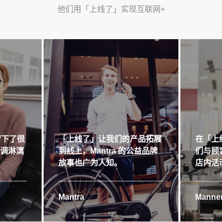
他们用「上线了」实现互联网+
留下了很
「上线了」让我们的产品拓展
在「上
格调淋漓
到线上，Mantra 的公益品牌
们与顾
故事也广为人知。
店内活
Mantra
Manner