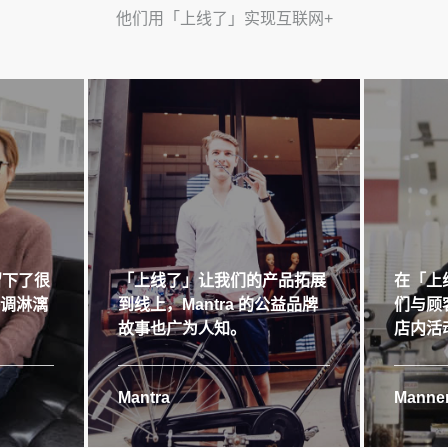
他们用「上线了」实现互联网+
留下了很
「上线了」让我们的产品拓展
在「上
格调淋漓
到线上，Mantra 的公益品牌
们与顾
故事也广为人知。
店内活
Mantra
Manner