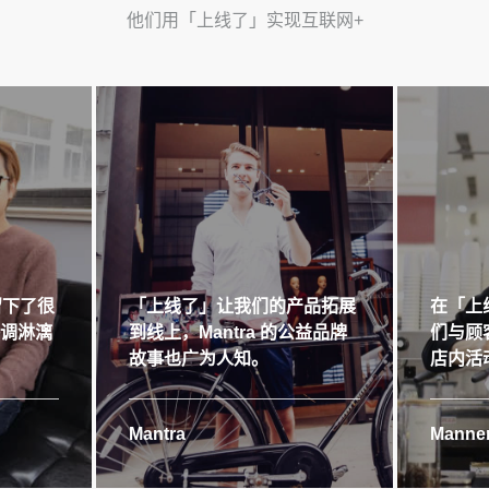
他们用「上线了」实现互联网+
留下了很
「上线了」让我们的产品拓展
在「上
格调淋漓
到线上，Mantra 的公益品牌
们与顾
故事也广为人知。
店内活
Mantra
Manner