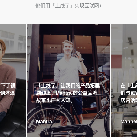
他们用「上线了」实现互联网+
留下了很
「上线了」让我们的产品拓展
在「上
格调淋漓
到线上，Mantra 的公益品牌
们与顾
故事也广为人知。
店内活
Mantra
Manner