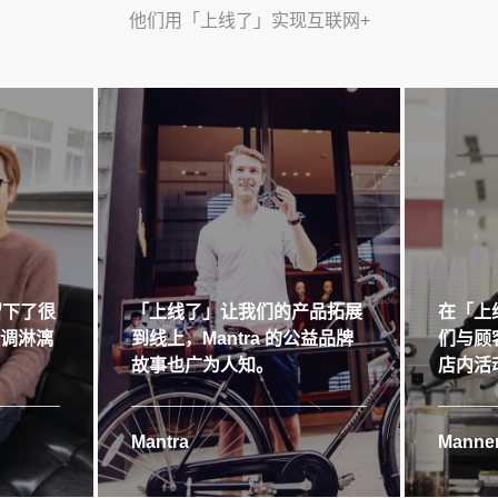
他们用「上线了」实现互联网+
留下了很
「上线了」让我们的产品拓展
在「上
格调淋漓
到线上，Mantra 的公益品牌
们与顾
故事也广为人知。
店内活
Mantra
Manner