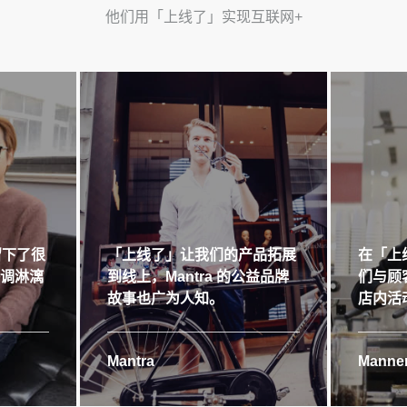
他们用「上线了」实现互联网+
留下了很
「上线了」让我们的产品拓展
在「上
格调淋漓
到线上，Mantra 的公益品牌
们与顾
故事也广为人知。
店内活
Mantra
Manner