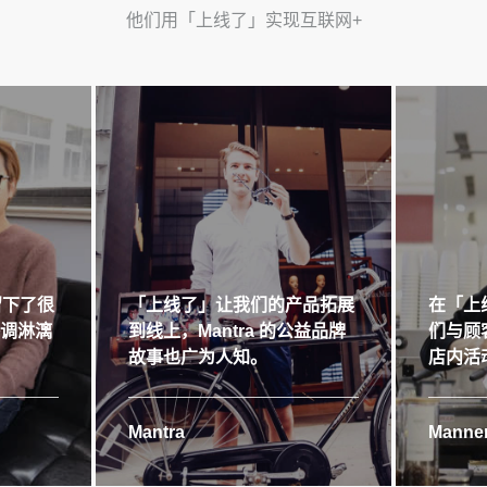
他们用「上线了」实现互联网+
留下了很
「上线了」让我们的产品拓展
在「上
格调淋漓
到线上，Mantra 的公益品牌
们与顾
故事也广为人知。
店内活
Mantra
Manner