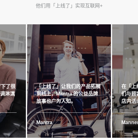
他们用「上线了」实现互联网+
留下了很
「上线了」让我们的产品拓展
在「上
格调淋漓
到线上，Mantra 的公益品牌
们与顾
故事也广为人知。
店内活
Mantra
Manner