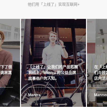
他们用「上线了」实现互联网+
留下了很
「上线了」让我们的产品拓展
在「上
格调淋漓
到线上，Mantra 的公益品牌
们与顾
故事也广为人知。
店内活
Mantra
Manner