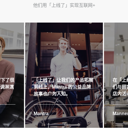
他们用「上线了」实现互联网+
留下了很
「上线了」让我们的产品拓展
在「上
格调淋漓
到线上，Mantra 的公益品牌
们与顾
故事也广为人知。
店内活
Mantra
Manner