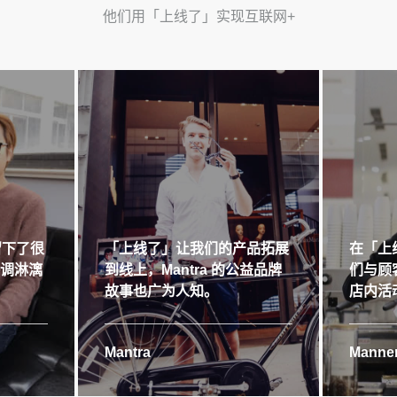
他们用「上线了」实现互联网+
留下了很
「上线了」让我们的产品拓展
在「上
格调淋漓
到线上，Mantra 的公益品牌
们与顾
故事也广为人知。
店内活
Mantra
Manner