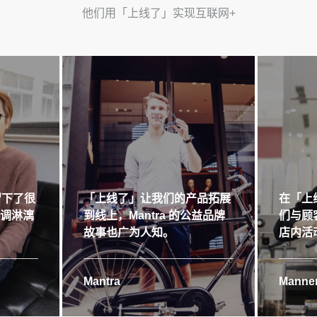
他们用「上线了」实现互联网+
留下了很
「上线了」让我们的产品拓展
在「上
格调淋漓
到线上，Mantra 的公益品牌
们与顾
故事也广为人知。
店内活
Mantra
Manner