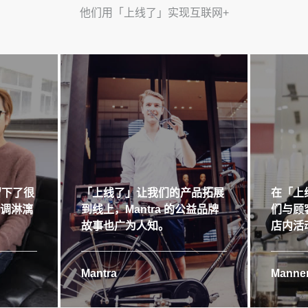
他们用「上线了」实现互联网+
留下了很
「上线了」让我们的产品拓展
在「上
格调淋漓
到线上，Mantra 的公益品牌
们与顾
故事也广为人知。
店内活
Mantra
Manner