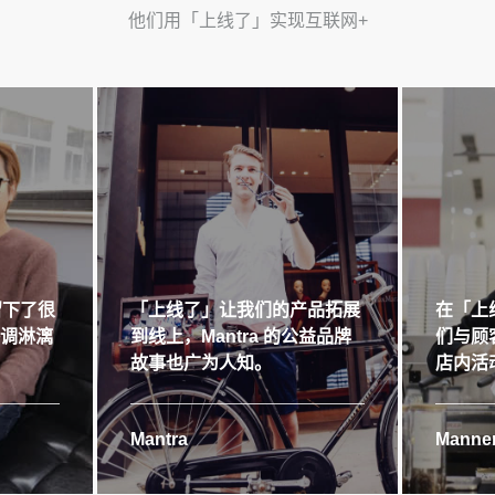
他们用「上线了」实现互联网+
留下了很
「上线了」让我们的产品拓展
在「上
格调淋漓
到线上，Mantra 的公益品牌
们与顾
故事也广为人知。
店内活
Mantra
Manner