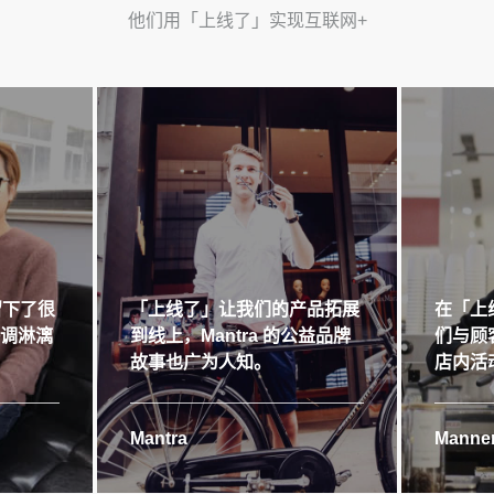
他们用「上线了」实现互联网+
留下了很
「上线了」让我们的产品拓展
在「上
格调淋漓
到线上，Mantra 的公益品牌
们与顾
故事也广为人知。
店内活
Mantra
Manner